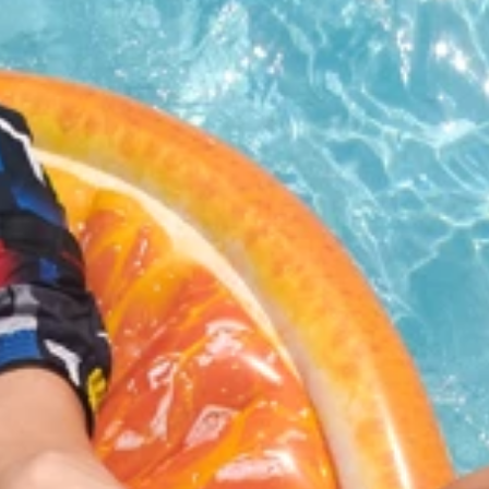
Brandovi
Ami Loyalty program
Blogovi