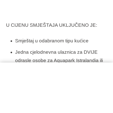
U CIJENU SMJEŠTAJA UKLJUČENO JE:
Smještaj u odabranom tipu kućice
Jedna cjelodnevna ulaznica za DVIJE
odrasle osobe za Aquapark Istralandia ili
Aquapark Aquacolors*
Trošak plina, vode i struje
Pročitaj više
Završno čišćenje
Ručnike i posteljinu