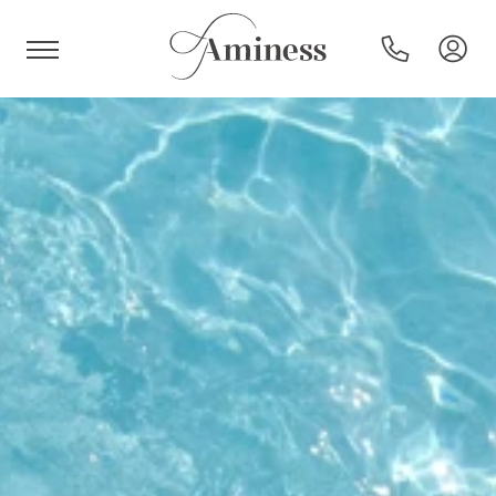
HR
Hoteli i resorti
Kampovi
Posebne ponude
Destinacije
Interesi