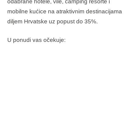
odabrane hotele, vile, camping resorte i
mobilne kućice na atraktivnim destinacijama
diljem Hrvatske uz
popust do 35%.
U ponudi vas očekuje:
Do 35% popusta
Rezervirajte sada, platite kasnije
Besplatna promjena termina
Besplatno otkazivanje*
Provjerite dostupnost i rezervirajte svoj
boravak uz more.