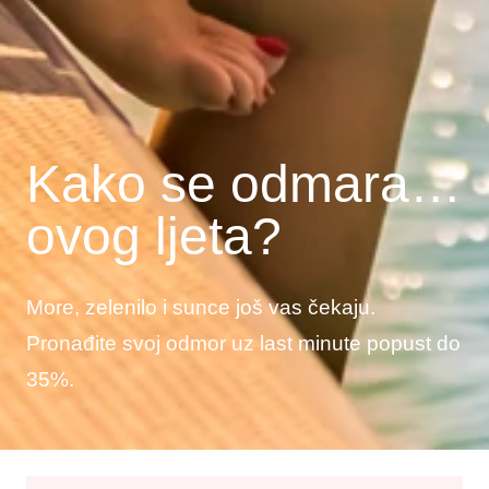
Kako se odmara…
ovog ljeta?
More, zelenilo i sunce još vas čekaju.
Pronađite svoj odmor uz last minute popust do
35%.