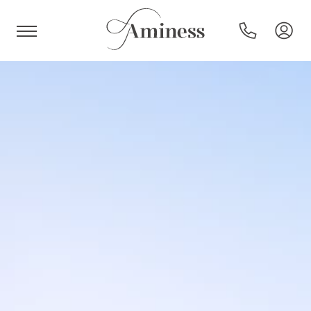
HR
Hoteli i resorti
Kampovi
Posebne ponude
Destinacije
Interesi