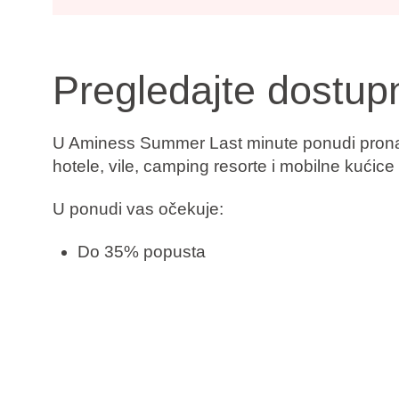
Pregledajte dostu
U Aminess Summer Last minute ponudi pronaći ć
hotele, vile, camping resorte i mobilne kućic
U ponudi vas očekuje:
Do 35% popusta
Rezervirajte sada, platite kasnije
Besplatna promjena termina
Besplatno otkazivanje*
Provjerite dostupnost i rezervirajte svoj bora