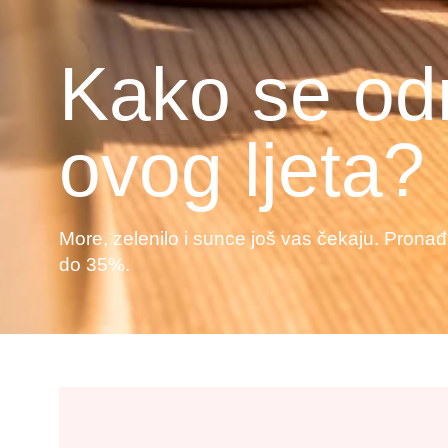
Kako se o
ovog ljeta?
More, zelenilo i sunce još vas čekaju. Pronađ
do 35%.