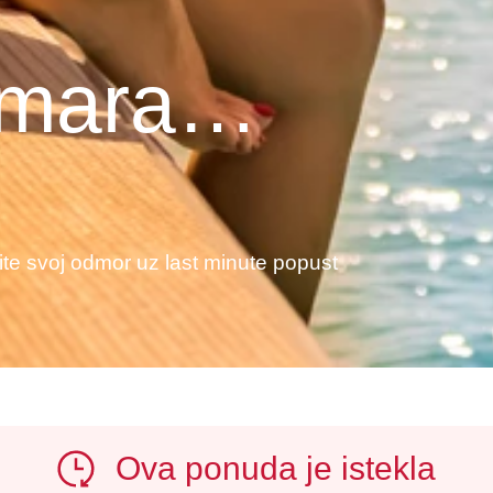
dmara…
ite svoj odmor uz last minute popust
Ova ponuda je istekla