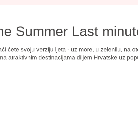
pne Summer Last minu
ete svoju verziju ljeta - uz more, u zelenilu, na oto
e na atraktivnim destinacijama diljem Hrvatske uz
pop
vak uz more.