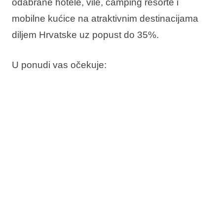
odabrane hotele, vile, camping resorte i
mobilne kućice na atraktivnim destinacijama
diljem Hrvatske uz
popust do 35%.
U ponudi vas očekuje:
Do 35% popusta
Rezervirajte sada, platite kasnije
Besplatna promjena termina
Besplatno otkazivanje*
Provjerite dostupnost i rezervirajte svoj
boravak uz more.