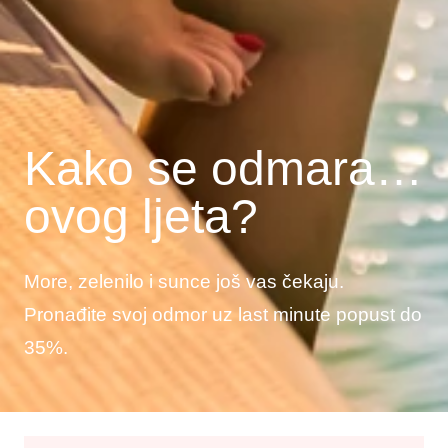
Kako se odmara…
ovog ljeta?
More, zelenilo i sunce još vas čekaju.
Pronađite svoj odmor uz last minute popust do
35%.