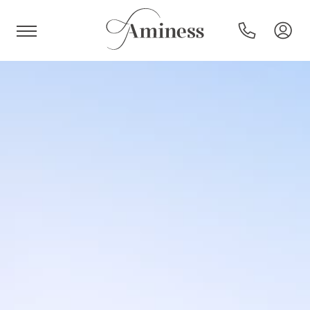
HR
Hoteli i resorti
Kampovi
Posebne ponude
Destinacije
Interesi