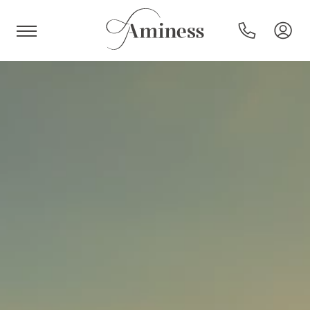
HR
Hoteli i resorti
Kampovi
Posebne ponude
Destinacije
Interesi