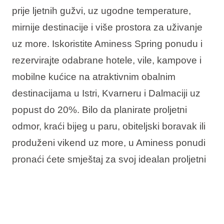
prije ljetnih gužvi, uz ugodne temperature,
mirnije destinacije i više prostora za uživanje
uz more. Iskoristite Aminess Spring ponudu i
rezervirajte odabrane hotele, vile, kampove i
mobilne kućice na atraktivnim obalnim
destinacijama u Istri, Kvarneru i Dalmaciji uz
popust do 20%. Bilo da planirate proljetni
odmor, kraći bijeg u paru, obiteljski boravak ili
produženi vikend uz more, u Aminess ponudi
pronaći ćete smještaj za svoj idealan proljetni
boravak u Hrvatskoj.
U ponudi vas očekuje: