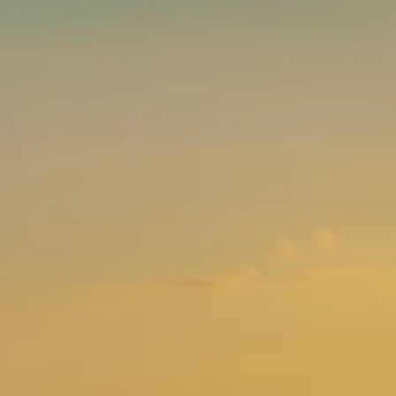
Brandovi
Ami Loyalty program
Blogovi