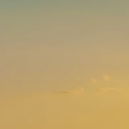
Brandovi
Ami Loyalty program
Blogovi