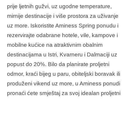
prije ljetnih gužvi, uz ugodne temperature,
mirnije destinacije i više prostora za uživanje
uz more. Iskoristite Aminess Spring ponudu i
rezervirajte odabrane hotele, vile, kampove i
mobilne kućice na atraktivnim obalnim
destinacijama u Istri, Kvarneru i Dalmaciji uz
popust do 20%. Bilo da planirate proljetni
odmor, kraći bijeg u paru, obiteljski boravak ili
produženi vikend uz more, u Aminess ponudi
pronaći ćete smještaj za svoj idealan proljetni
boravak u Hrvatskoj.
U ponudi vas očekuje: