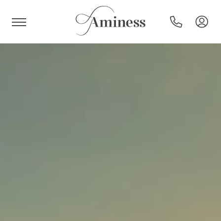
HR
Hoteli i resorti
Kampovi
Posebne ponude
Destinacije
Interesi