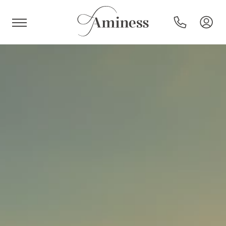
HR
Hoteli i resorti
Kampovi
Posebne ponude
Destinacije
Interesi