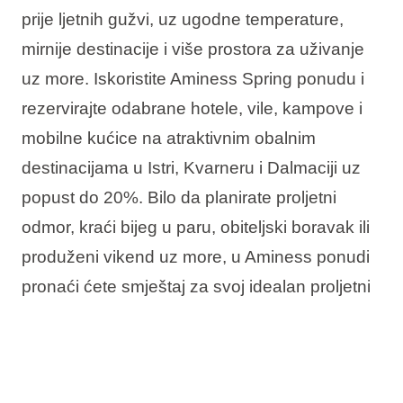
prije ljetnih gužvi, uz ugodne temperature,
mirnije destinacije i više prostora za uživanje
uz more. Iskoristite Aminess Spring ponudu i
rezervirajte odabrane hotele, vile, kampove i
mobilne kućice na atraktivnim obalnim
destinacijama u Istri, Kvarneru i Dalmaciji uz
popust do 20%. Bilo da planirate proljetni
odmor, kraći bijeg u paru, obiteljski boravak ili
produženi vikend uz more, u Aminess ponudi
pronaći ćete smještaj za svoj idealan proljetni
boravak u Hrvatskoj.
U ponudi vas očekuje: