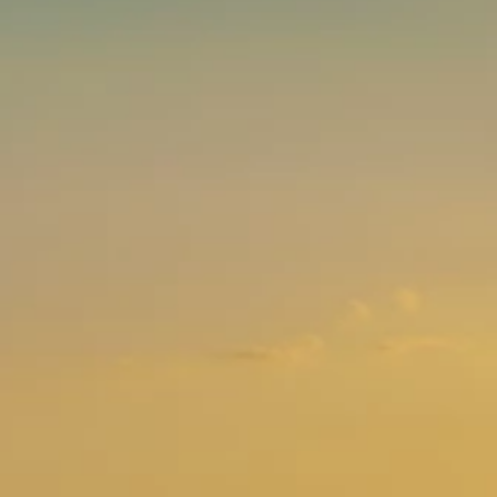
Brandovi
Ami Loyalty program
Blogovi