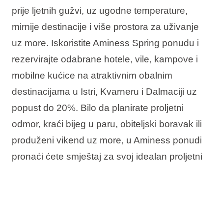
prije ljetnih gužvi, uz ugodne temperature,
mirnije destinacije i više prostora za uživanje
uz more. Iskoristite Aminess Spring ponudu i
rezervirajte odabrane hotele, vile, kampove i
mobilne kućice na atraktivnim obalnim
destinacijama u Istri, Kvarneru i Dalmaciji uz
popust do 20%. Bilo da planirate proljetni
odmor, kraći bijeg u paru, obiteljski boravak ili
produženi vikend uz more, u Aminess ponudi
pronaći ćete smještaj za svoj idealan proljetni
boravak u Hrvatskoj.
U ponudi vas očekuje: