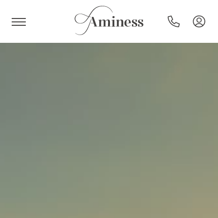
HR
Hoteli i resorti
Kampovi
Posebne ponude
Destinacije
Interesi