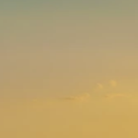
Brandovi
Ami Loyalty program
Blogovi