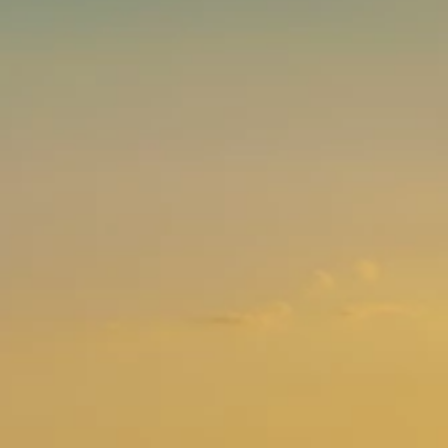
Brandovi
Ami Loyalty program
Blogovi