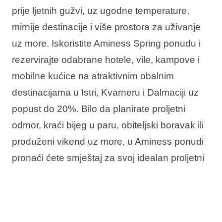
prije ljetnih gužvi, uz ugodne temperature,
mirnije destinacije i više prostora za uživanje
uz more. Iskoristite Aminess Spring ponudu i
rezervirajte odabrane hotele, vile, kampove i
mobilne kućice na atraktivnim obalnim
destinacijama u Istri, Kvarneru i Dalmaciji uz
popust do 20%. Bilo da planirate proljetni
odmor, kraći bijeg u paru, obiteljski boravak ili
produženi vikend uz more, u Aminess ponudi
pronaći ćete smještaj za svoj idealan proljetni
boravak u Hrvatskoj.
U ponudi vas očekuje: