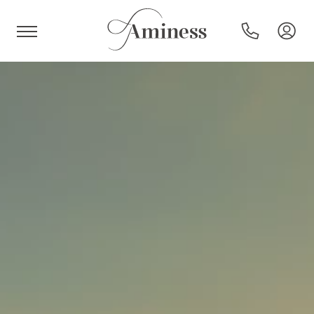
HR
Hoteli i resorti
Kampovi
Posebne ponude
Destinacije
Interesi