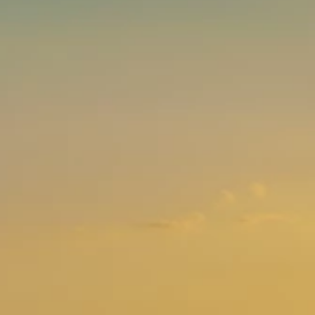
Brandovi
Ami Loyalty program
Blogovi