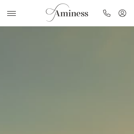
HR
Hoteli i resorti
Kampovi
Posebne ponude
Destinacije
Interesi