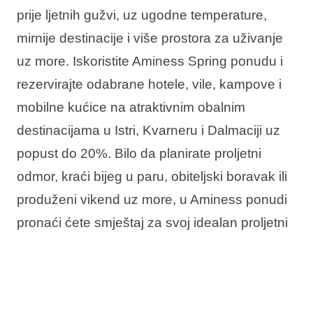
prije ljetnih gužvi, uz ugodne temperature,
mirnije destinacije i više prostora za uživanje
uz more. Iskoristite Aminess Spring ponudu i
rezervirajte odabrane hotele, vile, kampove i
mobilne kućice na atraktivnim obalnim
destinacijama u Istri, Kvarneru i Dalmaciji uz
popust do 20%. Bilo da planirate proljetni
odmor, kraći bijeg u paru, obiteljski boravak ili
produženi vikend uz more, u Aminess ponudi
pronaći ćete smještaj za svoj idealan proljetni
boravak u Hrvatskoj.
U ponudi vas očekuje: