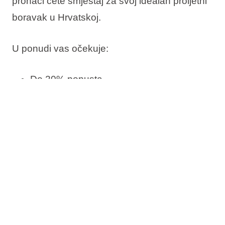
pronaći ćete smještaj za svoj idealan proljetni
boravak u Hrvatskoj.
U ponudi vas očekuje:
Do 20% popusta
Rezervirajte sada, platite kasnije
Besplatna promjena termina
Besplatno otkazivanje*
Provjerite dostupnost i rezervirajte svoj
proljetni bijeg uz more.
*Sukladno uvjetima prodaje