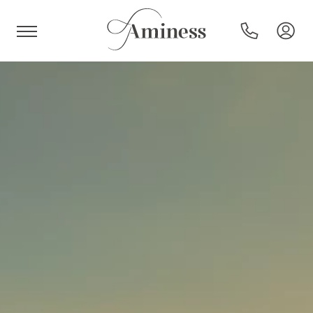
HR
Hoteli i resorti
Kampovi
Posebne ponude
Destinacije
Interesi