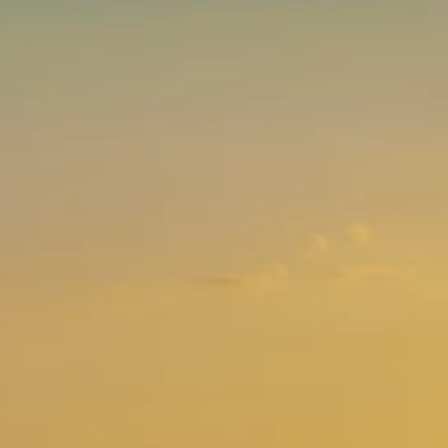
Brandovi
Ami Loyalty program
Blogovi