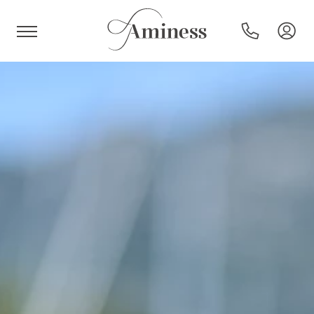
HR
Hoteli i resorti
Kampovi
Posebne ponude
Destinacije
Interesi