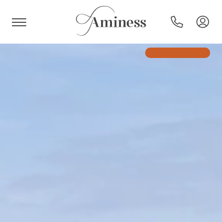
HR
Hoteli i resorti
Kampovi
Posebne ponude
Destinacije
Interesi