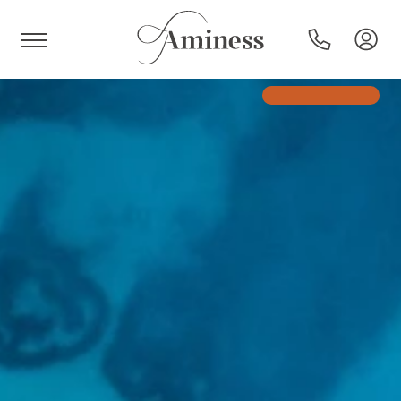
HR
Hoteli i resorti
Kampovi
Posebne ponude
Destinacije
Interesi