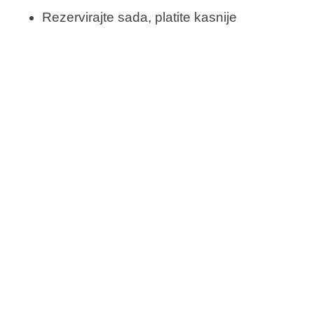
Rezervirajte sada, platite kasnije
Besplatna promjena termina
Besplatno otkazivanje*
Provjerite dostupnost i rezervirajte svoj Last
Minute boravak uz more.
*Sukladno uvjetima prodaje
Filteri