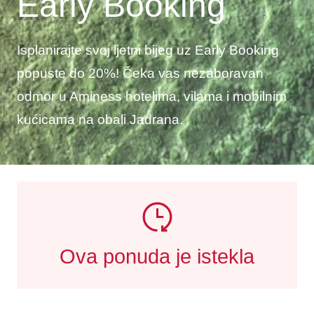
Early Booking
Isplanirajte svoj ljetni bijeg uz Early Booking
popuste do 20%! Čeka vas nezaboravan
odmor u Aminess hotelima, vilama i mobilnim
kućicama na obali Jadrana.
Ova ponuda je istekla