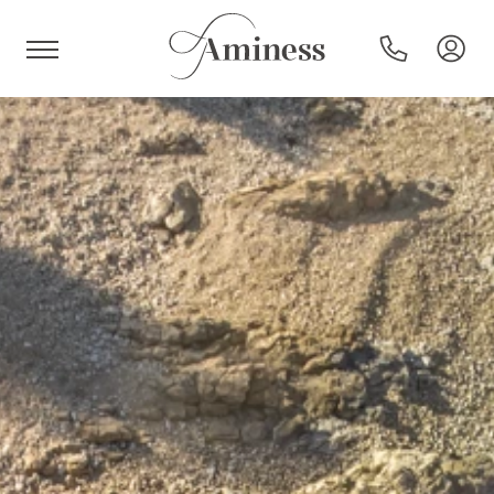
HR
Hoteli i resorti
Kampovi
Posebne ponude
Destinacije
Interesi