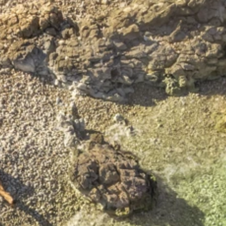
Brandovi
Ami Loyalty program
Blogovi