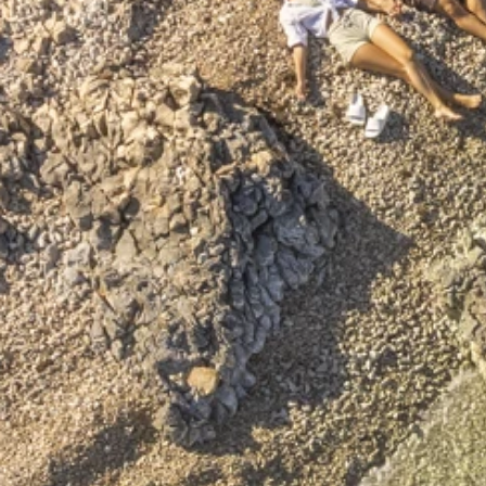
Ami Loyalty program
Blogovi