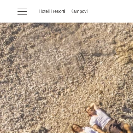
Hoteli i resorti
Kampovi
HR
Hoteli i resorti
Kampovi
Posebne ponude
Destinacije
Interesi
Brandovi