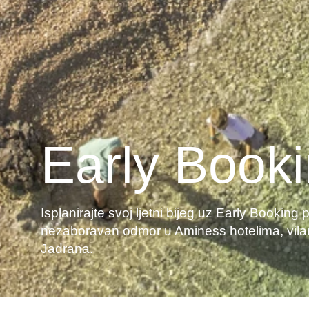
Early Book
Isplanirajte svoj ljetni bijeg uz Early Booki
nezaboravan odmor u Aminess hotelima, vila
Jadrana.