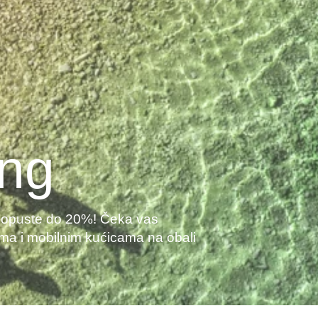
ing
ng popuste do 20%! Čeka vas
ma i mobilnim kućicama na obali