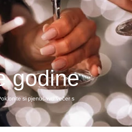
 godine
klonite si pjenušavu večer s