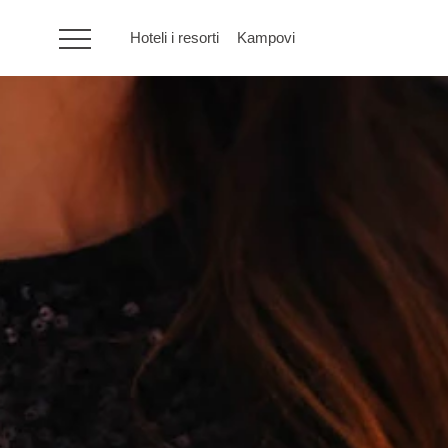
Hoteli i resorti
Kampovi
HR
Hoteli i resorti
Kampovi
Posebne ponude
Destinacije
Interesi
Brandovi