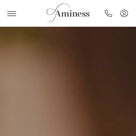
HR
Hoteli i resorti
Kampovi
Posebne ponude
Destinacije
Interesi