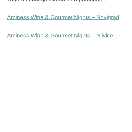
Aminess Wine & Gourmet Nights – Novigrad
Aminess Wine & Gourmet Nights – Njivice,
otok Krk
Aminess Wine & Gourmet Nights – Otok Brač
Aminess Wine & Gourmet Nights – Makarska
Aminess Wine & Gourmet Nights – Otok
Korčula