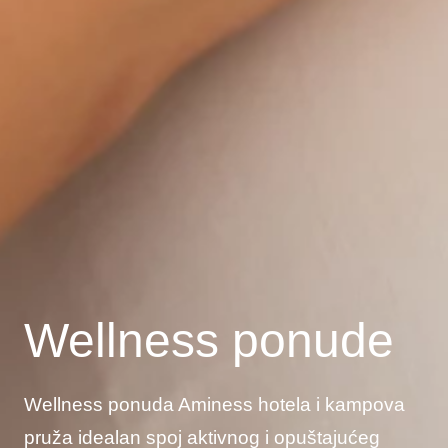
Wellness ponude
Wellness ponuda Aminess hotela i kampova
pruža idealan spoj aktivnog i opuštajućeg