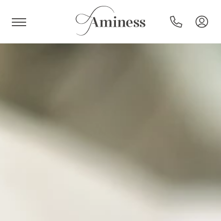
HR
Hoteli i resorti
Kampovi
Posebne ponude
Destinacije
Interesi