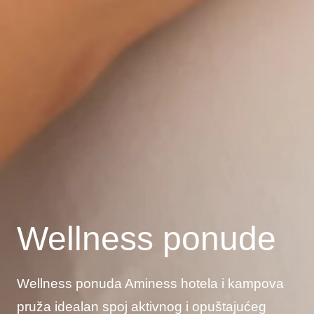
Wellness ponude
Wellness ponuda Aminess hotela i kampova
pruža idealan spoj aktivnog i opuštajućeg