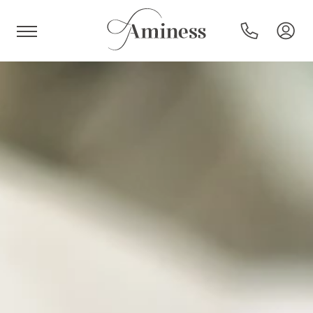
HR
Hoteli i resorti
Kampovi
Posebne ponude
Destinacije
Interesi