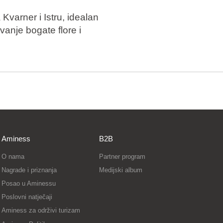
Kvarner i Istru, idealan
vanje bogate flore i
Aminess
B2B
O nama
Partner program
Nagrade i priznanja
Medijski album
Posao u Aminessu
Poslovni natječaji
Aminess za održivi turizam