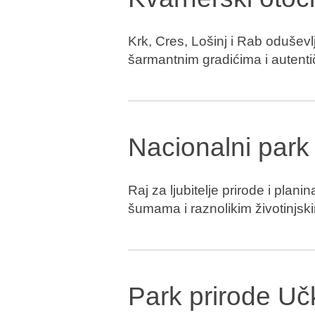
Krk, Cres, Lošinj i Rab oduševl
šarmantnim gradićima i autent
Nacionalni park
Raj za ljubitelje prirode i plan
šumama i raznolikim životinjsk
Park prirode Uč