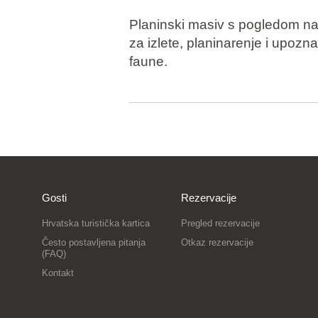
Planinski masiv s pogledom na 
za izlete, planinarenje i upozna
faune.
Gosti
Rezervacije
Hrvatska turistička kartica
Pregled rezervacije
Često postavljena pitanja
Otkaz rezervacije
(FAQ)
Kontakt