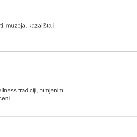
, muzeja, kazališta i
lness tradiciji, otmjenim
ceni.
i