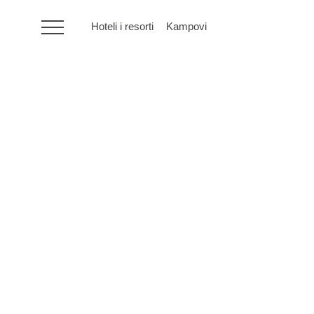
Hoteli i resorti
Kampovi
HR
Hoteli i resorti
Kampovi
Posebne ponude
Destinacije
Interesi