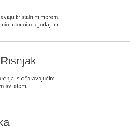
javaju kristalnim morem,
ičnim otočnim ugođajem.
 Risnjak
inarenja, s očaravajućim
im svijetom.
ka