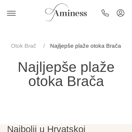
HR
Otok Brač
Najljepše plaže otoka Brača
Najljepše plaže
Hoteli i resorti
otoka Brača
Kampovi
Posebne ponude
Destinacije
Najbolji u Hrvatskoj