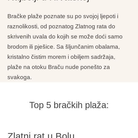
Interesi
Bračke plaže poznate su po svojoj ljepoti i
raznolikosti, od poznatog Zlatnog rata do
skrivenih uvala do kojih se može doći samo
Brandovi
brodom ili pješice. Sa šljunčanim obalama,
kristalno čistim morem i obiljem sadržaja,
Ami Loyalty program
plaže na otoku Braču nude ponešto za
Blogovi
svakoga.
Top 5 bračkih plaža:
Zlatni rat u Bolu