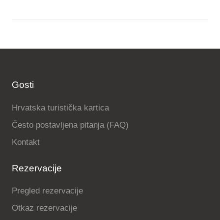
Gosti
Hrvatska turistička kartica
Često postavljena pitanja (FAQ)
Kontakt
Rezervacije
Pregled rezervacije
Otkaz rezervacije