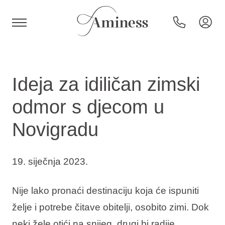
HR
Ideja za idiličan zimski
odmor s djecom u
Hoteli i resorti
Novigradu
Kampovi
19. siječnja 2023.
Posebne ponude
Nije lako pronaći destinaciju koja će ispuniti
želje i potrebe čitave obitelji, osobito zimi. Dok
Destinacije
neki žele otići na snijeg, drugi bi radije