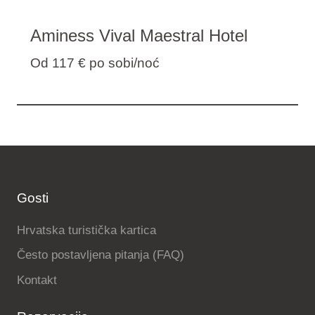
Aminess Vival Maestral Hotel
Od 117 €
po sobi/noć
Gosti
Hrvatska turistička kartica
Često postavljena pitanja (FAQ)
Kontakt