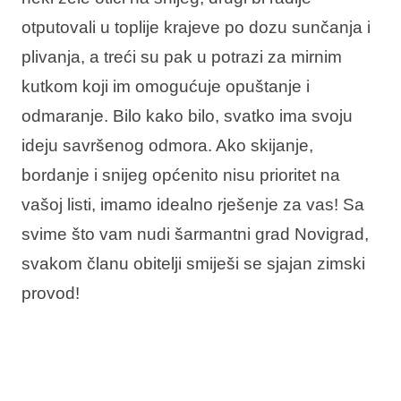
Interesi
otputovali u toplije krajeve po dozu sunčanja i
plivanja, a treći su pak u potrazi za mirnim
kutkom koji im omogućuje opuštanje i
odmaranje. Bilo kako bilo, svatko ima svoju
Brandovi
ideju savršenog odmora. Ako skijanje,
Ami Loyalty program
bordanje i snijeg općenito nisu prioritet na
vašoj listi, imamo idealno rješenje za vas! Sa
Blogovi
svime što vam nudi šarmantni grad Novigrad,
svakom članu obitelji smiješi se sjajan zimski
provod!