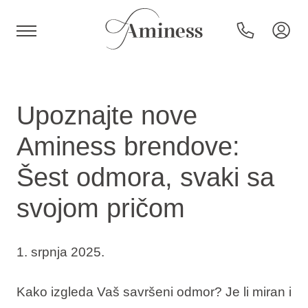
HR
Upoznajte nove
Aminess brendove:
Hoteli i resorti
Šest odmora, svaki sa
svojom pričom
Kampovi
Posebne ponude
1. srpnja 2025.
Destinacije
Kako izgleda Vaš savršeni odmor? Je li miran i