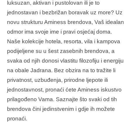
luksuzan, aktivan i pustolovan ili je to
Interesi
jednostavan i bezbrižan boravak uz more? Uz
novu strukturu Aminess brendova, Vaš idealan
odmor ima svoje ime i pravi osjećaj doma.
Naše kolekcije hotela, resorta, vila i kampova
Brandovi
podijeljene su u šest zasebnih brendova, a
Ami Loyalty program
svaka od njih donosi vlastitu filozofiju i energiju
Blogovi
na obale Jadrana. Bez obzira na to tražite li
privatnost, uzbuđenja, prirodne ljepote ili
jednostavnost, pronaći ćete Aminess iskustvo
prilagođeno Vama. Saznajte što svaki od tih
brendova čini jedinstvenim i gdje ih možete
pronaći.