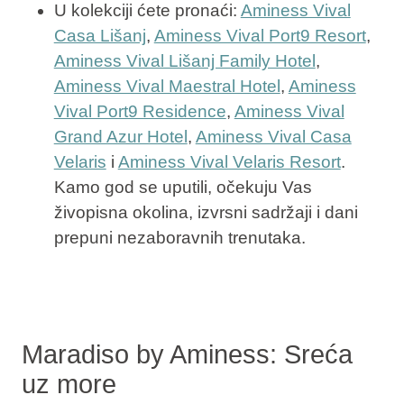
U kolekciji ćete pronaći:
Aminess Vival
Casa Lišanj
,
Aminess Vival Port9 Resort
,
Aminess Vival Lišanj Family Hotel
,
Aminess Vival Maestral Hotel
,
Aminess
Vival Port9 Residence
,
Aminess Vival
Grand Azur Hotel
,
Aminess Vival Casa
Velaris
i
Aminess Vival Velaris Resort
.
Kamo god se uputili, očekuju Vas
živopisna okolina, izvrsni sadržaji i dani
prepuni nezaboravnih trenutaka.
Maradiso by Aminess: Sreća
uz more