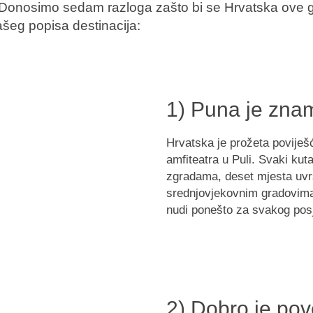
a. Donosimo sedam razloga zašto bi se Hrvatska ove 
ašeg popisa destinacija:
1) Puna je znam
Hrvatska je prožeta poviješ
amfiteatra u Puli. Svaki kuta
zgradama, deset mjesta uvr
srednjovjekovnim gradovima. 
nudi ponešto za svakog posj
2) Dobro je po