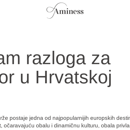
m razloga za
r u Hrvatskoj
rže postaje jedna od najpopularnijih europskih desti
, očaravajuću obalu i dinamičnu kulturu, obala privlač