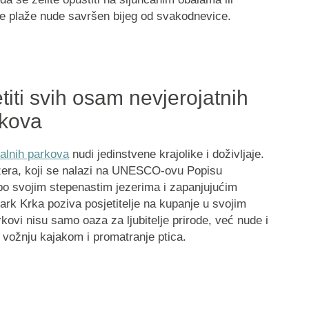
aše plaže nude savršen bijeg od svakodnevice.
titi svih osam nevjerojatnih
rkova
alnih parkova
nudi jedinstvene krajolike i doživljaje.
ezera, koji se nalazi na UNESCO-ovu Popisu
 po svojim stepenastim jezerima i zapanjujućim
ark Krka poziva posjetitelje na kupanje u svojim
ovi nisu samo oaza za ljubitelje prirode, već nude i
 vožnju kajakom i promatranje ptica.