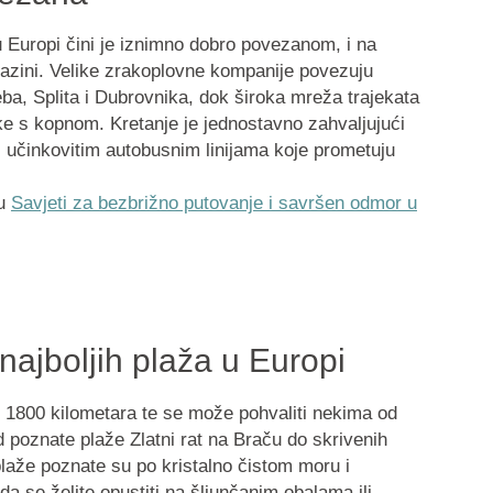
u Europi čini je iznimno dobro povezanom, i na
razini. Velike zrakoplovne kompanije povezuju
ba, Splita i Dubrovnika, dok široka mreža trajekata
ke s kopnom. Kretanje je jednostavno zahvaljujući
 učinkovitim autobusnim linijama koje prometuju
gu
Savjeti za bezbrižno putovanje i savršen odmor u
najboljih plaža u Europi
 1800 kilometara te se može pohvaliti nekima od
d poznate plaže Zlatni rat na Braču do skrivenih
plaže poznate su po kristalno čistom moru i
a se želite opustiti na šljunčanim obalama ili