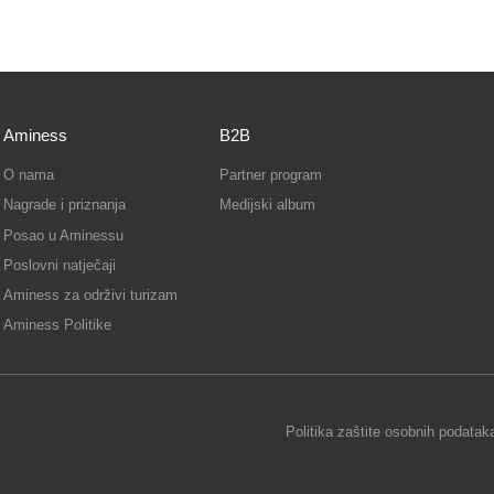
Aminess
B2B
O nama
Partner program
Nagrade i priznanja
Medijski album
Posao u Aminessu
Poslovni natječaji
Aminess za održivi turizam
Aminess Politike
Politika zaštite osobnih podatak