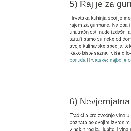
5) Raj je za g
Hrvatska kuhinja spoj je med
rajem za gurmane. Na obali
unutrašnjosti nude izdašnija 
tartufi samo su neke od dom
svoje kulinarske specijalite
Kako biste saznali više o lok
ponuda Hrvatske: najbolje o
6) Nevjerojatna 
Tradicija proizvodnje vina u
poznata po svojim izvrsnim 
vinskih regija, ljubitelji vi