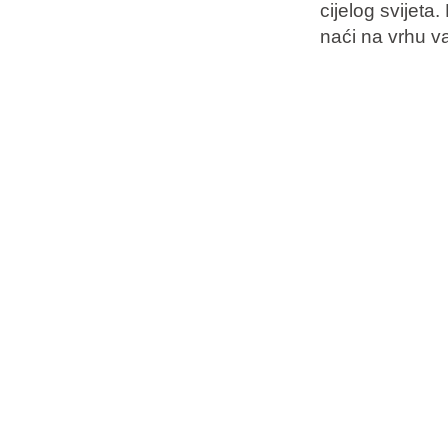
cijelog svijet
naći na vrhu v
Brandovi
Ami Loyalty program
Blogovi