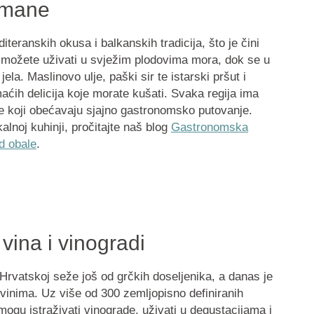
urmane
iteranskih okusa i balkanskih tradicija, što je čini
 možete uživati u svježim plodovima mora, dok se u
jela. Maslinovo ulje, paški sir te istarski pršut i
aćih delicija koje morate kušati. Svaka regija ima
te koji obećavaju sjajno gastronomsko putovanje.
alnoj kuhinji, pročitajte naš blog
Gastronomska
d obale
.
vina i vinogradi
 Hrvatskoj seže još od grčkih doseljenika, a danas je
vinima. Uz više od 300 zemljopisno definiranih
na mogu istraživati vinograde, uživati u degustacijama i