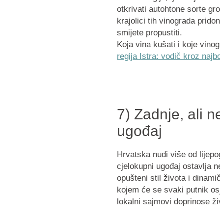
otkrivati autohtone sorte gr
krajolici tih vinograda prid
smijete propustiti.
Koja vina kušati i koje vin
regija Istra: vodič kroz najb
7) Zadnje, ali n
ugođaj
Hrvatska nudi više od lijepog
cjelokupni ugođaj ostavlja 
opušteni stil života i dinam
kojem će se svaki putnik os
lokalni sajmovi doprinose ž