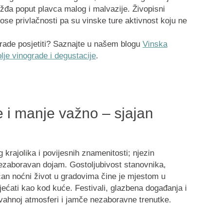
ožđa poput plavca malog i malvazije. Živopisni
onose privlačnosti pa su vinske ture aktivnost koju ne
ograde posjetiti? Saznajte u našem blogu
Vinska
olje vinograde i degustacije
.
e i manje važno – sjajan
 krajolika i povijesnih znamenitosti; njezin
nezaboravan dojam. Gostoljubivost stanovnika,
ičan noćni život u gradovima čine je mjestom u
jećati kao kod kuće. Festivali, glazbena događanja i
ivahnoj atmosferi i jamče nezaboravne trenutke.