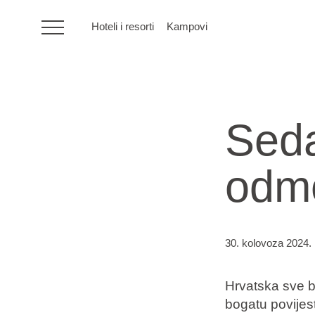
Hoteli i resorti
Kampovi
HR
Seda
Hoteli i resorti
odmo
Kampovi
Posebne ponude
30. kolovoza 2024.
Destinacije
Hrvatska sve b
Interesi
bogatu povijest