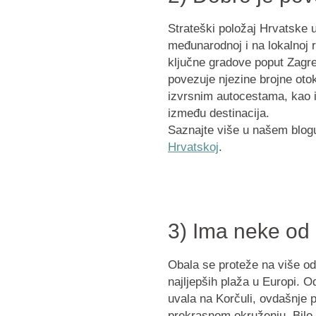
Strateški položaj Hrvatske 
međunarodnoj i na lokalnoj 
ključne gradove poput Zagre
povezuje njezine brojne oto
izvrsnim autocestama, kao i
između destinacija.
Saznajte više u našem blo
Hrvatskoj
.
3) Ima neke od 
Obala se proteže na više od
najljepših plaža u Europi. O
uvala na Korčuli, ovdašnje 
prekrasnom okruženju. Bilo d