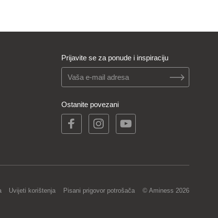
Prijavite se za ponude i inspiraciju
Ostanite povezani
a
Uvijeti korištenja
Pisani prigovor potrošača
© Aminess 2026