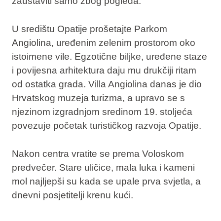
zaustaviti samo zbog pogleda.
U središtu Opatije prošetajte Parkom
Angiolina, uređenim zelenim prostorom oko
istoimene vile. Egzotične biljke, uređene staze
i povijesna arhitektura daju mu drukčiji ritam
od ostatka grada. Villa Angiolina danas je dio
Hrvatskog muzeja turizma, a upravo se s
njezinom izgradnjom sredinom 19. stoljeća
povezuje početak turističkog razvoja Opatije.
Nakon centra vratite se prema Voloskom
predvečer. Stare uličice, mala luka i kameni
mol najljepši su kada se upale prva svjetla, a
dnevni posjetitelji krenu kući.