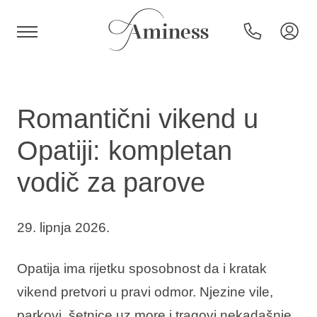
HR
Romantični vikend u
Opatiji: kompletan
Hoteli i resorti
vodič za parove
Kampovi
29. lipnja 2026.
Posebne ponude
Opatija ima rijetku sposobnost da i kratak
vikend pretvori u pravi odmor. Njezine vile,
Destinacije
parkovi, šetnice uz more i tragovi nekadašnje