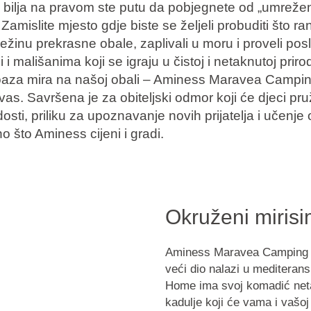
bilja na pravom ste putu da pobjegnete od „umreže
amislite mjesto gdje biste se željeli probuditi što r
svježinu prekrasne obale, zaplivali u moru i proveli po
i i mališanima koji se igraju u čistoj i netaknutoj prirodi
oaza mira na našoj obali – Aminess Maravea Campi
vas. Savršena je za obiteljski odmor koji će djeci pru
osti, priliku za upoznavanje novih prijatelja i učenje o
no što Aminess cijeni i gradi.
Okruženi mirisi
Aminess Maravea Camping Re
veći dio nalazi u mediteran
Home ima svoj
komadić net
kadulje
koji će vama i vašoj