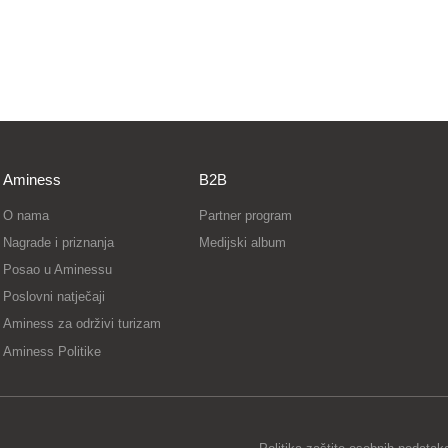
Aminess
B2B
O nama
Partner program
Nagrade i priznanja
Medijski album
Posao u Aminessu
Poslovni natječaji
Aminess za održivi turizam
Aminess Politike