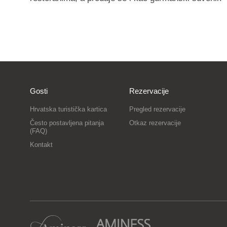
Gosti
Rezervacije
Hrvatska turistička kartica
Pregled rezervacije
Često postavljena pitanja
Otkaz rezervacije
(FAQ)
Kontakt