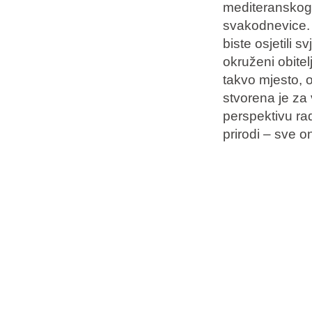
mediteranskog 
svakodnevice. Z
Brandovi
biste osjetili 
okruženi obitelj
Ami Loyalty program
takvo mjesto, 
Blogovi
stvorena je za 
perspektivu rad
prirodi – sve o