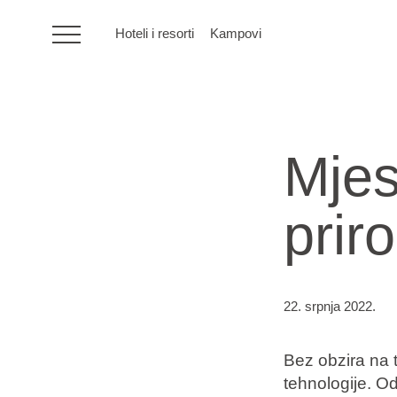
Hoteli i resorti
Kampovi
HR
Mjes
Hoteli i resorti
prir
Kampovi
Posebne ponude
22. srpnja 2022.
Destinacije
Bez obzira na t
Interesi
tehnologije. O