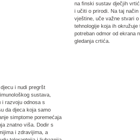
na finski sustav dječjih vrt
i učiti o prirodi. Na taj nač
vještine, uče važne stvari o
tehnologije koja ih okružuje
potreban odmor od ekrana na
gledanja crtića.
djecu i nudi pregršt
imunološkog sustava
,
u
i
razvoju
odnosa s
 su da djeca koja samo
nje simptome poremećaja
ja
znatno viša. Dodir s
nijima i zdravijima, a
u tolerantnija i ljubaznija