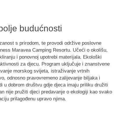
bolje budućnosti
ezanost s prirodom, te provodi održive poslovne
Aminess Maravea Camping Resortu. Učeći o okolišu,
kliranju
i
ponovnoj upotrebi materijala
. Ekološki
aktivnosti za djecu. Program uključuje i znanstvene
vanje morskog svijeta, istraživanje vrtnih
vo, odnosno pravovremeno zalijevanje biljaka i
i u dobrom društvu gdje djeca imaju priliku družiti
n nije pružiti djeci predavanje o ekologiji kao svako
aciju prilagođenu upravo njima.