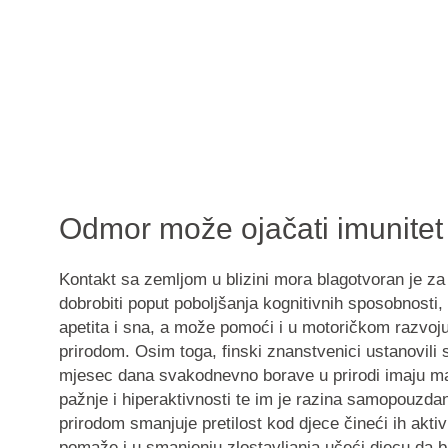
Odmor može ojačati imunitet
Kontakt sa zemljom u blizini mora blagotvoran je za 
dobrobiti poput
poboljšanja kognitivnih sposobnosti
,
apetita
i
sna
, a može pomoći i u
motoričkom razvoj
prirodom
. Osim toga, finski znanstvenici ustanovili
mjesec dana svakodnevno borave u prirodi imaju
ma
pažnje
i
hiperaktivnosti
te im je
razina samopouzdan
prirodom smanjuje pretilost kod djece čineći ih aktiv
pomaže i u smanjenju zlostavljanja učeći djecu da bud