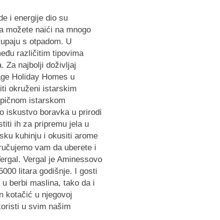
de i energije dio su
pa možete naići na mnogo
stupaju s otpadom. U
đu različitim tipovima
 Za najbolji doživljaj
lage Holiday Homes u
i okruženi istarskim
tipičnom istarskom
o iskustvo boravka u prirodi
titi ih za pripremu jela u
sku kuhinju i okusiti arome
poručujemo vam da uberete i
Vergal. Vergal je Aminessovo
00 litara godišnje. I gosti
u berbi maslina, tako da i
an kotačić u njegovoj
oristi u svim našim