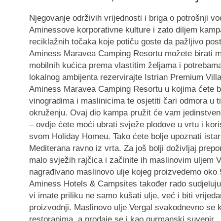
Njegovanje održivih vrijednosti i briga o potrošnji vo
Aminessove korporativne kulture i zato diljem kam
reciklažnih točaka koje potiču goste da pažljivo po
Aminess Maravea Camping Resortu možete birati me
mobilnih kućica prema vlastitim željama i potrebama.
lokalnog ambijenta rezervirajte Istrian Premium Vil
Aminess Maravea Camping Resortu u kojima ćete bit
vinogradima i maslinicima te osjetiti čari odmora u 
okruženju. Ovaj dio kampa pružit će vam jedinstven
– ovdje ćete moći ubrati svježe plodove u vrtu i koris
svom Holiday Homeu. Tako ćete bolje upoznati istar
Mediterana ravno iz vrta. Za još bolji doživljaj pre
malo svježih rajčica i začinite ih maslinovim uljem 
nagrađivano maslinovo ulje kojeg proizvedemo oko 50
Aminess Hotels & Campsites također rado sudjeluju 
vi imate priliku ne samo kušati ulje, već i biti vrijed
proizvodnji. Maslinovo ulje Vergal svakodnevno se k
restoranima, a prodaje se i kao gurmanski suvenir.