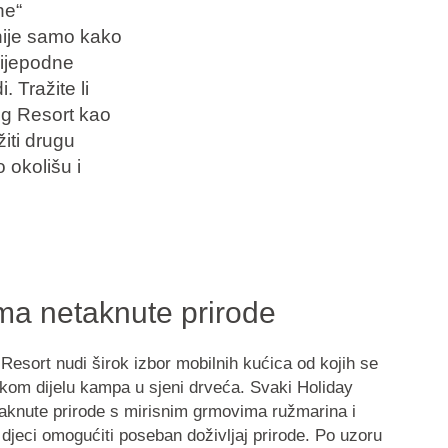
ne“
anije samo kako
slijepodne
. Tražite li
ng Resort kao
žiti drugu
 okolišu i
ma netaknute prirode
sort nudi širok izbor mobilnih kućica od kojih se
skom dijelu kampa u sjeni drveća. Svaki Holiday
aknute prirode
s mirisnim grmovima ružmarina i
 djeci omogućiti poseban doživljaj prirode. Po uzoru