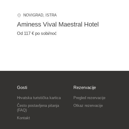
NOVIGRAD
, ISTRA
Aminess Vival Maestral Hotel
Od 117 €
po sobi/noć
Gosti
Rezervacije
Hrvatska turistička kartica
Pregled rezervacije
Često postavljena pitanja
Otkaz rezervacije
(FAQ)
Kontakt