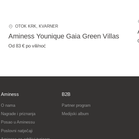
OTOK KRK
, KVARNER
Aminess Younique Gaia Green Villas
Od 83 €
po vili/noć
Aminess
B2B
O nama
Partner program
Nagrade i priznanja
Medijski album
Posao u Aminessu
Poslovni natječaji