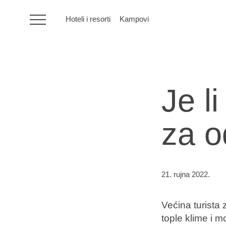
Hoteli i resorti
Kampovi
HR
Je l
Hoteli i resorti
za 
Kampovi
Posebne ponude
21. rujna 2022.
Destinacije
Većina turista z
Interesi
tople klime i m