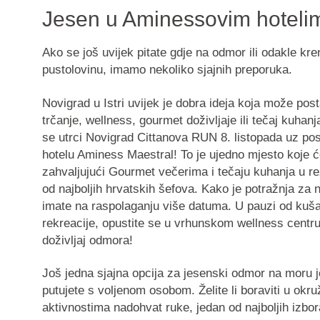
Jesen u Aminessovim hoteli
Ako se još uvijek pitate gdje na odmor ili odakle kre
pustolovinu, imamo nekoliko sjajnih preporuka.
Novigrad u Istri uvijek je dobra ideja koja može postat
trčanje, wellness, gourmet doživljaje ili tečaj kuhanj
se utrci Novigrad Cittanova RUN 8. listopada uz p
hotelu Aminess Maestral! To je ujedno mjesto koje 
zahvaljujući Gourmet večerima i tečaju kuhanja u re
od najboljih hrvatskih šefova. Kako je potražnja za 
imate na raspolaganju više datuma. U pauzi od kušan
rekreacije, opustite se u vrhunskom wellness centru 
doživljaj odmora!
Još jedna sjajna opcija za jesenski odmor na moru 
putujete s voljenom osobom. Želite li boraviti u okru
aktivnostima nadohvat ruke, jedan od najboljih izb