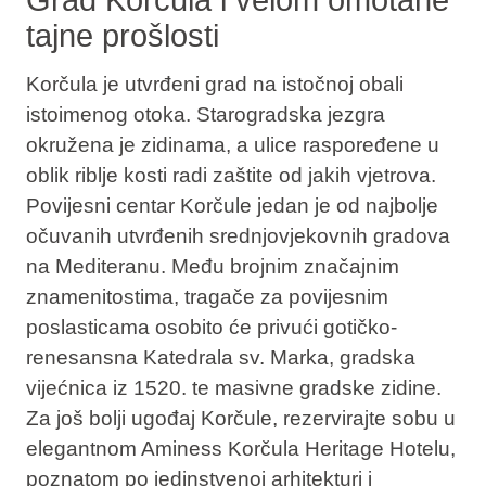
tajne prošlosti
Korčula je utvrđeni grad na istočnoj obali
istoimenog otoka. Starogradska jezgra
okružena je zidinama, a ulice raspoređene u
oblik riblje kosti radi zaštite od jakih vjetrova.
Povijesni centar Korčule jedan je od najbolje
očuvanih utvrđenih srednjovjekovnih gradova
na Mediteranu. Među brojnim značajnim
znamenitostima, tragače za povijesnim
poslasticama osobito će privući gotičko-
renesansna Katedrala sv. Marka, gradska
vijećnica iz 1520. te masivne gradske zidine.
Za još bolji ugođaj Korčule, rezervirajte sobu u
elegantnom Aminess Korčula Heritage Hotelu,
poznatom po jedinstvenoj arhitekturi i