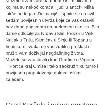
Možete li zamislite da hodate istim ulicama
kojima su nekoć koračali ljudi u antici? Ništa
lakše od toga u Dalmaciji! Uspnite se na svih
sedam povijesnih utvrda koje će vas ostaviti
bez daha pogledom na prekrasnu okolicu. Bilo
da se odlučite za tvrđavu Klis, Prozor u Vrliki,
Nutjak u Trilju, Kamičak u Sinju ili Topanu u
Imotskom, svaka će vas vratiti u prošlost i
pružiti vam doživljaj negdašnjeg života.
Možete se zaustaviti i kod Gradine u Vrgorcu
ili Fortice kraj Omiša i tako zaokružiti kulturno i
povijesno proputovanje dalmatinskim
zaleđem.
Grad Korčula i velom omotane