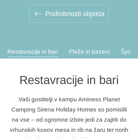
Vrste počitnic
Podrobnosti objekta
Blagovne znamke
Restavracije in bari
Plaže in bazeni
Športn
Ami Loyalty program
Blogovi
Restavracije in bari
Vaši gostitelji v kampu Aminess Planet
Camping Sirena Holiday Homes so pomislili
na vse – od ogromne izbire jedi za zajtrk do
vrhunskih kosov mesa in rib na žaru ter norih