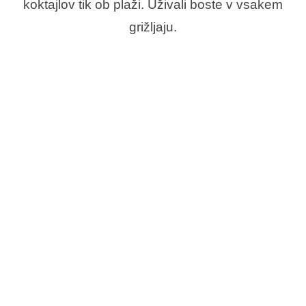
koktajlov tik ob plaži. Uživali boste v vsakem
grižljaju.