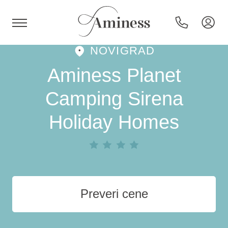
NOVIGRAD
HR
Aminess Planet
Camping Sirena
Holiday Homes
Hoteli in resorti
Kampi
Posebne ponudbe
Preveri cene
Destinacije