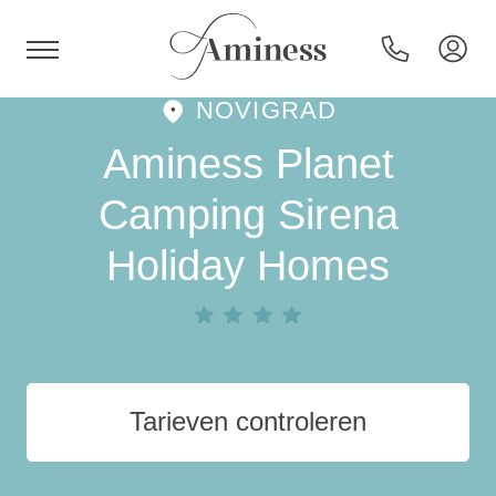
NOVIGRAD
HR
Aminess Planet
Camping Sirena
Holiday Homes
Hotels en resorts
Campings
Speciale aanbiedingen
Tarieven controleren
Bestemmingen