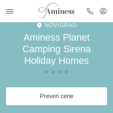
NOVIGRAD
HR
Aminess Planet
Camping Sirena
Holiday Homes
Hoteli in resorti
Kampi
Posebne ponudbe
Preveri cene
Destinacije