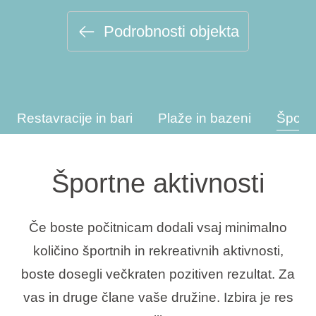
Vrste počitnic
Podrobnosti objekta
Blagovne znamke
Restavracije in bari
Plaže in bazeni
Športn
Ami Loyalty program
Blogovi
Športne aktivnosti
Če boste počitnicam dodali vsaj minimalno
količino športnih in rekreativnih aktivnosti,
boste dosegli večkraten pozitiven rezultat. Za
vas in druge člane vaše družine. Izbira je res