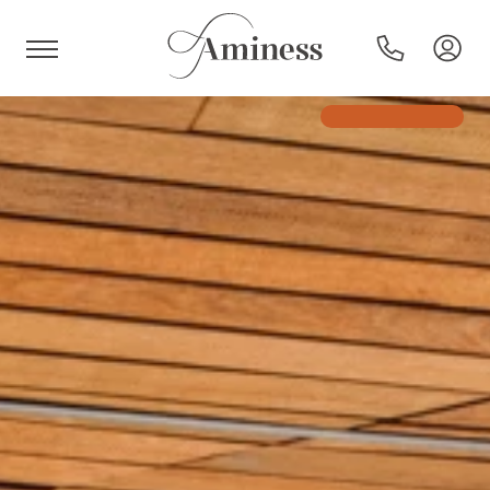
HR
Hoteli i resorti
Kampovi
Posebne ponude
Destinacije
Interesi