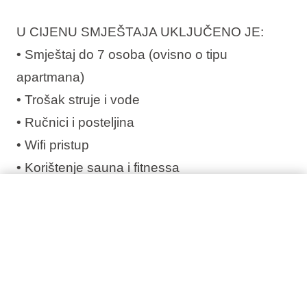
U CIJENU SMJEŠTAJA UKLJUČENO JE:
• Smještaj do 7 osoba (ovisno o tipu
apartmana)
• Trošak struje i vode
• Ručnici i posteljina
• Wifi pristup
• Korištenje sauna i fitnessa
• Vanjski bazen
• Završno čišćenje;
Garaža nije uključena u cijenu i naplaćuje se
na recepciji po cijeni od 15,00 Eur na dan.