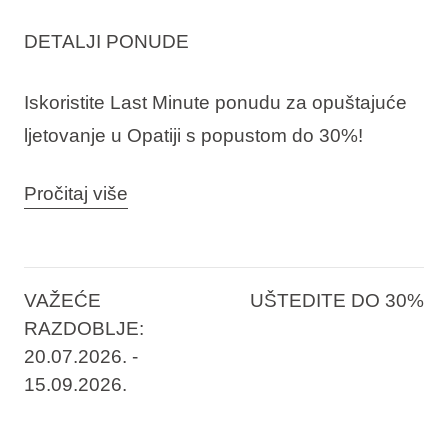
DETALJI PONUDE
Iskoristite Last Minute ponudu za opuštajuće
ljetovanje u Opatiji s popustom do 30%!
Samo nekoliko minuta od Opatije, Aminess
Pročitaj više
Younique Vollo Hotel Residences nudi miran i
elegantan odmor u suvremenom ambijentu.
Dizajnerski apartmani s ozelenjenim
VAŽEĆE
UŠTEDITE DO 30%
balkonima i pogledom na more, vrhunska
RAZDOBLJE:
20.07.2026. -
gourmet ponuda, SPA zona, vanjski bazen i
15.09.2026.
ekskluzivni Health Club pružaju savršenu
ravnotežu opuštanja i aktivnog odmora.