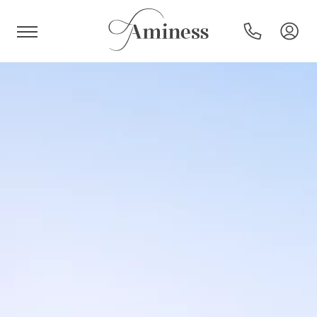
HR
Hoteli i resorti
Kampovi
Posebne ponude
Destinacije
Interesi