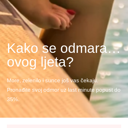
Kako se odmara…
ovog ljeta?
More, zelenilo i sunce još vas čekaju.
Pronađite svoj odmor uz last minute popust do
35%.