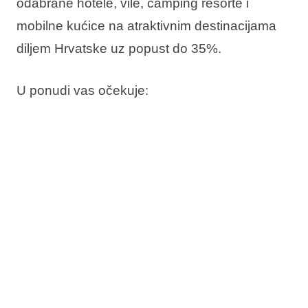
odabrane hotele, vile, camping resorte i
mobilne kućice na atraktivnim destinacijama
diljem Hrvatske uz
popust do 35%.
U ponudi vas očekuje:
Do 35% popusta
Rezervirajte sada, platite kasnije
Besplatna promjena termina
Besplatno otkazivanje*
Provjerite dostupnost i rezervirajte svoj
boravak uz more.