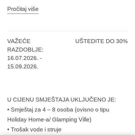
Ako se usudite poželjeti baš sve, odaberite
Pročitaj više
našu ekskluzivnu
Last Minute
ponudu i
istražite novi
Aminess Style Glamping Villas &
Holiday Homes Avalona
s 5 zvjezdica na
VAŽEĆE
UŠTEDITE DO 30%
otoku Pagu. Raskošan izbor prekrasnih
RAZDOBLJE:
16.07.2026. -
holiday homeova i glamping vila s najviše
15.09.2026.
privatnih bazena u Hrvatskoj, fantastična
plaža te brojne aktivnosti na otvorenom samo
su dio čarolije otoka Paga. Rezervirajte sada i
budite među prvima koji će uživati u oazi
U CIJENU SMJEŠTAJA UKLJUČENO JE:
luksuza na obali Jadranskog mora. Ne
• Smještaj za 4 – 8 osoba (ovisno o tipu
propustite priliku za savršen proljetni bijeg!
Holiday Home-a/ Glamping Ville)
• Trošak vode i struje