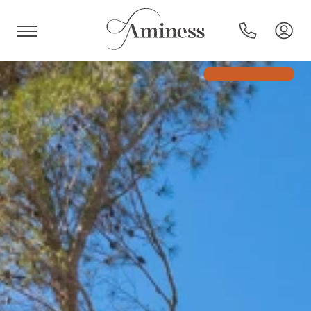
HR
Hoteli i resorti
Kampovi
Posebne ponude
Destinacije
Interesi