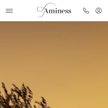
HR
Hoteli i resorti
Kampovi
Posebne ponude
Destinacije
Interesi