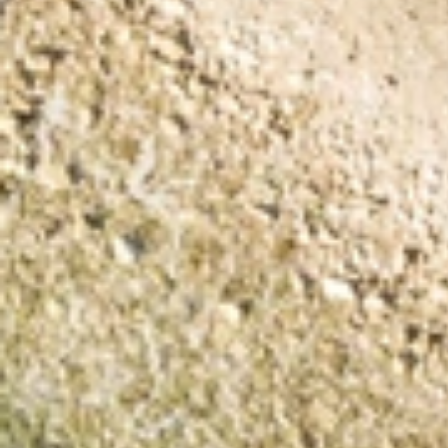
Ami Loyalty program
Blogovi