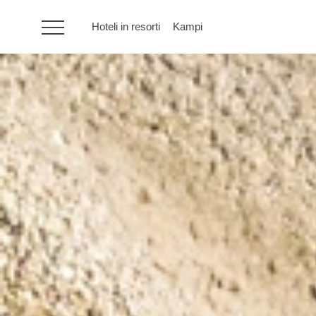
Hoteli in resorti
Kampi
HR
Hoteli in resorti
Kampi
Posebne ponudbe
Destinacije
Vrste počitnic
Blagovne znamke