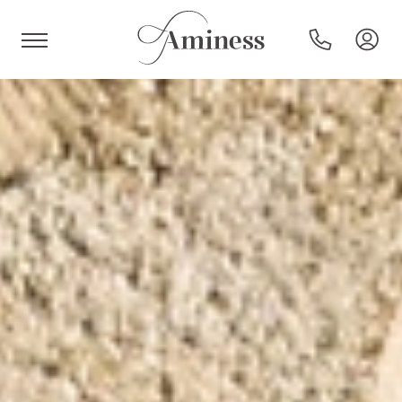
HR
Hotels en resorts
Campings
Speciale aanbiedingen
Bestemmingen
Vakantietypes