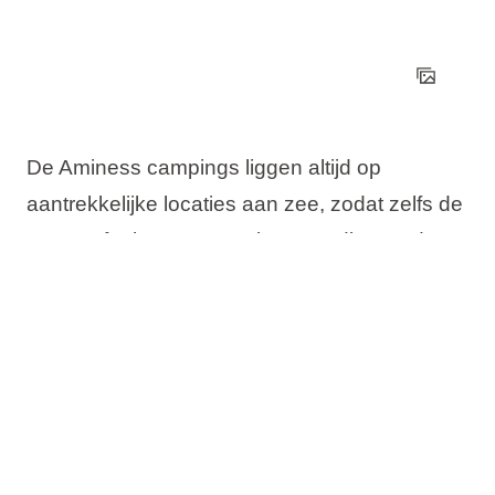
De Aminess campings liggen altijd op
aantrekkelijke locaties aan zee, zodat zelfs de
meest afgelegen staanplaatsen, die met de
meeste schaduw en rust, slechts een paar
minuten verwijderd zijn van het strand vol
activiteiten, sport en drijvende waterparken.
Na het baden kunt u zich verfrissen in een
Lees meer
loungebar of een massage krijgen op het
strand.