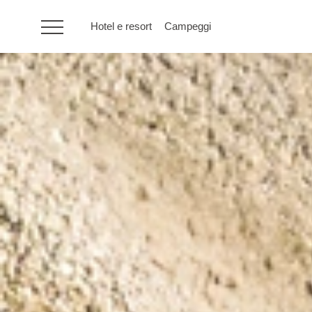
Hotel e resort
Campeggi
HR
Hotel e resort
Campeggi
Offerte speciali
Destinazioni
Tipi di vacanza
Marchi