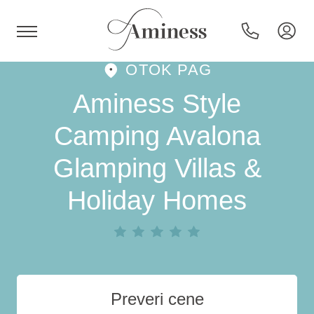
OTOK PAG
HR
Aminess Style
Camping Avalona
Glamping Villas &
Hoteli in resorti
Holiday Homes
Kampi
Posebne ponudbe
Destinacije
Preveri cene