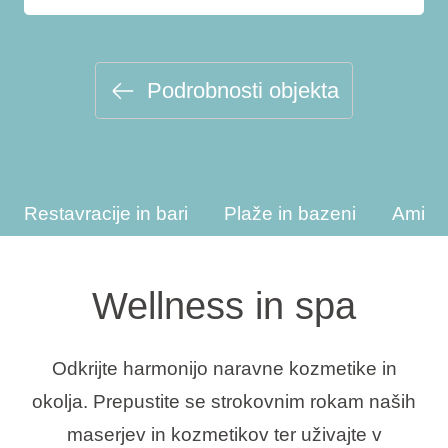
Vrste počitnic
Podrobnosti objekta
Blagovne znamke
Ami Loyalty program
Restavracije in bari
Plaže in bazeni
Amine
Blogovi
Wellness in spa
Odkrijte harmonijo naravne kozmetike in
okolja. Prepustite se strokovnim rokam naših
maserjev in kozmetikov ter uživajte v