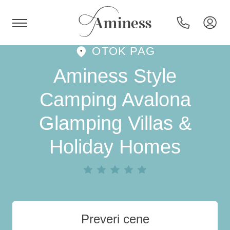
OTOK PAG
HR
Aminess Style
Camping Avalona
Glamping Villas &
Hoteli in resorti
Holiday Homes
Kampi
Posebne ponudbe
Destinacije
Preveri cene