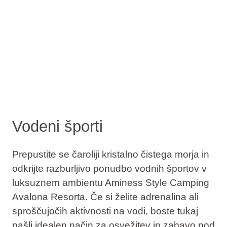
Vodeni športi
Prepustite se čaroliji kristalno čistega morja in
odkrijte razburljivo ponudbo vodnih športov v
luksuznem ambientu Aminess Style Camping
Avalona Resorta. Če si želite adrenalina ali
sproščujočih aktivnosti na vodi, boste tukaj
našli idealen način za osvežitev in zabavo pod