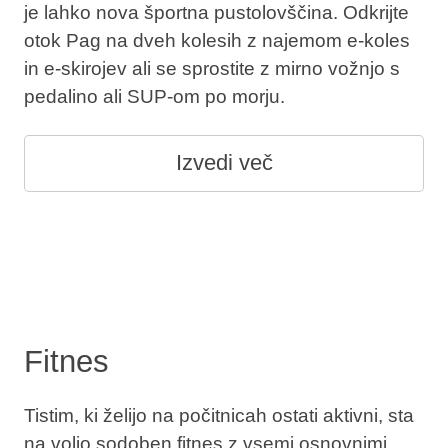
je lahko nova športna pustolovščina. Odkrijte
otok Pag na dveh kolesih z najemom e-koles
in e-skirojev ali se sprostite z mirno vožnjo s
pedalino ali SUP‑om po morju.
Izvedi več
Fitnes
Tistim, ki želijo na počitnicah ostati aktivni, sta
na voljo sodoben fitnes z vsemi osnovnimi