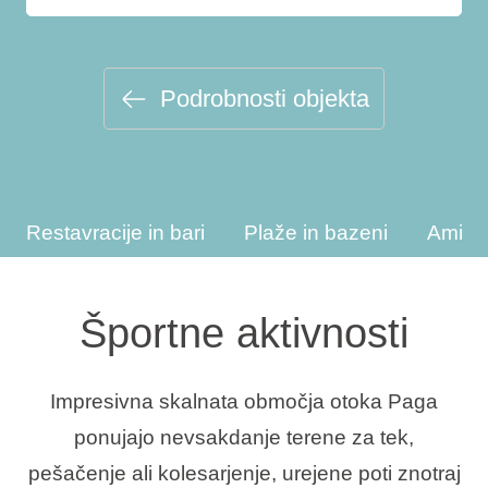
Vrste počitnic
Podrobnosti objekta
Blagovne znamke
Ami Loyalty program
Restavracije in bari
Plaže in bazeni
Amine
Blogovi
Športne aktivnosti
Impresivna skalnata območja otoka Paga
ponujajo nevsakdanje terene za tek,
pešačenje ali kolesarjenje, urejene poti znotraj