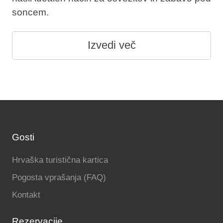
soncem.
Izvedi več
Gosti
Hrvaška turistična kartica
Pogosta vprašanja (FAQ)
Kontakt
Rezervacije