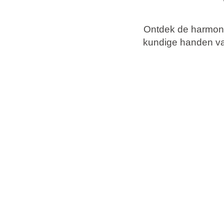
Vakantietypes
Ontdek de harmoni
kundige handen va
Merken
Ami Loyalty programma
Blogi