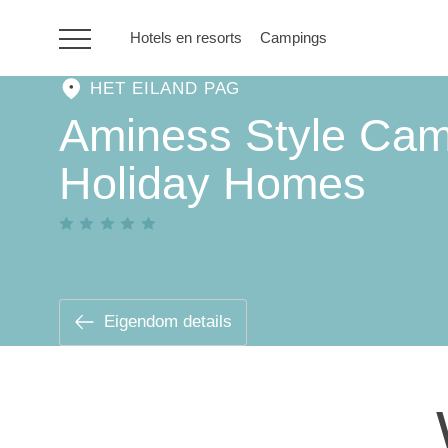
Hotels en resorts
Campings
HET EILAND PAG
HR
Aminess Style Cam
Holiday Homes
Hotels en resorts
Campings
Speciale
Eigendom details
aanbiedingen
Bestemmingen