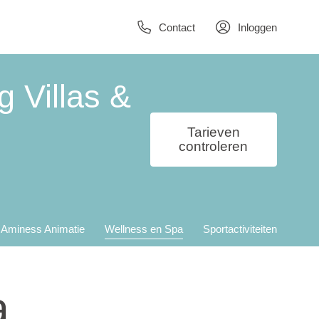
Contact
Inloggen
 Villas &
Tarieven
controleren
Aminess Animatie
Wellness en Spa
Sportactiviteiten
a