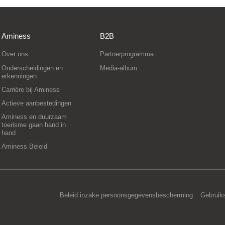
Aminess
B2B
Over ons
Partnerprogramma
Onderscheidingen en
Media-album
erkenningen
Carrière bij Aminess
Actieve aanbestedingen
Aminess en duurzaam
toerisme gaan hand in
hand
Aminess Beleid
Beleid inzake persoonsgegevensbescherming
Gebruik