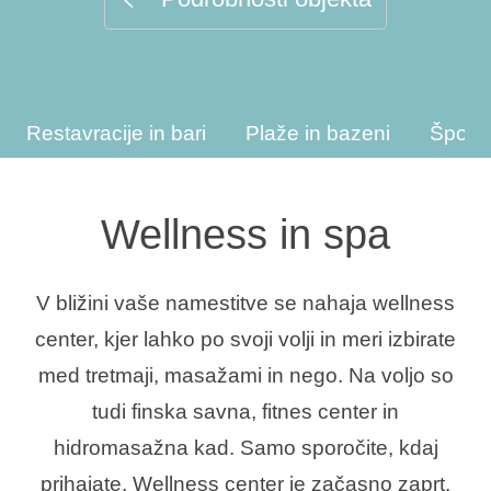
Vrste počitnic
Restavracije in bari
Plaže in bazeni
Športn
Blagovne znamke
Ami Loyalty program
Wellness in spa
Blogovi
V bližini vaše namestitve se nahaja wellness
center, kjer lahko po svoji volji in meri izbirate
med tretmaji, masažami in nego. Na voljo so
tudi finska savna, fitnes center in
hidromasažna kad. Samo sporočite, kdaj
prihajate. Wellness center je začasno zaprt.