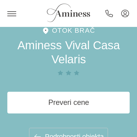
OTOK BRAČ
HR
Aminess Vival Casa
Velaris
Hoteli in resorti
Kampi
Preveri cene
Posebne ponudbe
Destinacije
Podrobnosti objekta