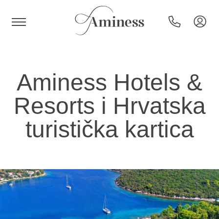
HR
Aminess Hotels &
Resorts i Hrvatska
Hotels and resorts
turistička kartica
Campsites
Special offers
Destinations