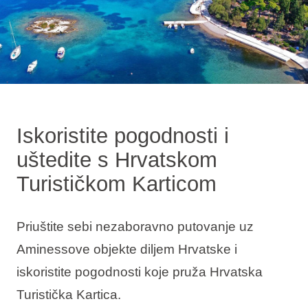
Holiday types
Brands
Ami Loyalty program
Iskoristite pogodnosti i
uštedite s Hrvatskom
Blogs
Turističkom Karticom
Priuštite sebi nezaboravno putovanje uz
Aminessove objekte diljem Hrvatske i
iskoristite pogodnosti koje pruža Hrvatska
Turistička Kartica.