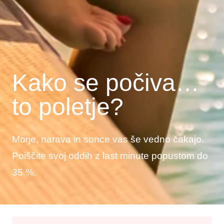
Kako se počiva…
to poletje?
Morje, narava in sonce vas še vedno čakajo.
Poiščite svoj oddih z last minute popustom do
35 %.