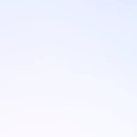
Blagovne znamke
Ami Loyalty program
Blogovi