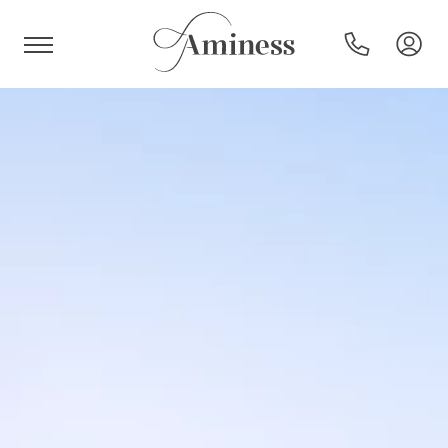
HR
Hoteli in resorti
Kampi
Posebne ponudbe
Destinacije
Vrste počitnic