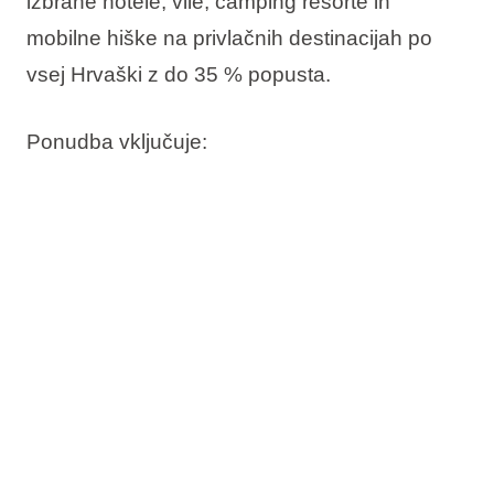
izbrane hotele, vile, camping resorte in
mobilne hiške na privlačnih destinacijah po
vsej Hrvaški z
do 35 % popusta
.
Ponudba vključuje:
Do 35% popusta
Rezervirajte zdaj, plačajte pozneje
Brezplačna sprememba termina
Brezplačna odpoved*
Preverite razpoložljivost in pravočasno
rezervirajte svoje bivanje.