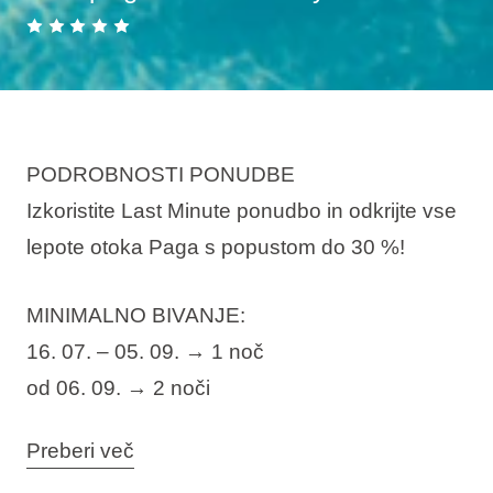
PODROBNOSTI PONUDBE
Izkoristite Last Minute ponudbo in odkrijte vse
lepote otoka Paga s popustom do 30 %!
MINIMALNO BIVANJE:
16. 07. – 05. 09. → 1 noč
od 06. 09. → 2 noči
Če si drznete želeti doživeti prav vse, izberite
Preberi več
našo ekskluzivno ponudbo
Last Minute
in