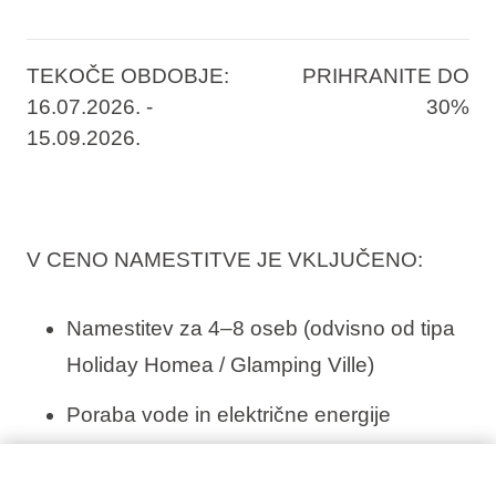
raziščite nov
Aminess Style Glamping Villas &
Holiday Homes Avalona
s 5 zvezdicami na
TEKOČE OBDOBJE:
PRIHRANITE DO
otoku Pag. Razkošna izbira čudovitih holiday
16.07.2026. -
30%
15.09.2026.
homov in glamping vil z največ zasebnimi
bazeni na Hrvaškem, fantastična plaža ter
številne aktivnosti na prostem so samo del
čarovnije otoka Pag. Rezervirajte zdaj in
V CENO NAMESTITVE JE VKLJUČENO:
bodite med prvimi, ki bodo uživali v oazi
luksuza na obali Jadranskega morja. Ne
Namestitev za 4–8 oseb (odvisno od tipa
zamudite priložnosti za popoln poletni pobeg!
Holiday Homea / Glamping Ville)
Poraba vode in električne energije
Brisače in posteljnina (brisače se menjajo