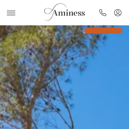
HR
Hotels und Resorts
Campingplätze
Sonderangebote
Reiseziele
Urlaubsarten