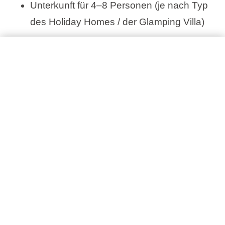
unter den Ersten, die diese Luxusoase an der
Unterkunft für 4–8 Personen (je nach Typ
Adriaküste genießen werden. Lasst euch die
des Holiday Homes / der Glamping Villa)
Gelegenheit für einen perfekten
Wasser- und Stromverbrauch
Sommerurlaub nicht entgehen!
Handtücher und Bettwäsche (Handtücher
werden alle drei Nächte, Bettwäsche alle
sieben Nächte gewechselt)
Willkommensset – Gewürze und
Mehr lesen
Reinigungsset
Nutzung des Süßwasser-Außenpools mit
einer begrenzten Anzahl an Liegen und
Dieses Angebot ist in folgenden
Sonnenschirmen
Unterkünften verfügbar
Liegen und Sonnenschirme am Strand