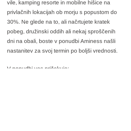
vile, kamping resorte in mobilne hišice na
privlačnih lokacijah ob morju s
popustom do
30%
. Ne glede na to, ali načrtujete kratek
pobeg, družinski oddih ali nekaj sproščenih
dni na obali, boste v ponudbi Aminess našli
nastanitev za svoj termin po boljši vrednosti.
V ponudbi vas pričakuje:
Do 30% popusta
Rezervirajte zdaj, plačajte kasneje
Brezplačna sprememba termina
Brezplačna odpoved*