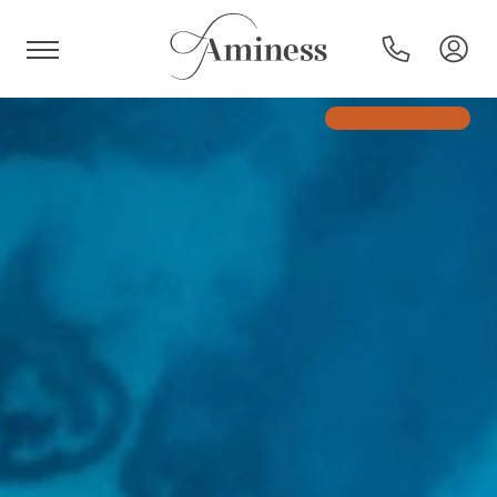
HR
Hoteli in resorti
Kampi
Posebne ponudbe
Destinacije
Vrste počitnic