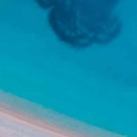
Blagovne znamke
Ami Loyalty program
Blogovi