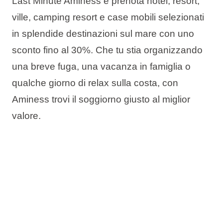
Last Minute Aminess e prenota hotel, resort,
ville, camping resort e case mobili selezionati
in splendide destinazioni sul mare con
uno
sconto fino al 30%
. Che tu stia organizzando
una breve fuga, una vacanza in famiglia o
qualche giorno di relax sulla costa, con
Aminess trovi il soggiorno giusto al miglior
valore.
L’offerta include:
Fino al 30% di sconto
Prenota ora, paga più tardi
Cambio data gratuito