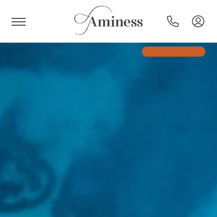
HR
Hotel e resort
Campeggi
Offerte speciali
Destinazioni
Tipi di vacanza