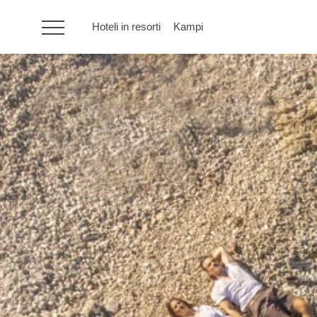
Hoteli in resorti
Kampi
HR
Hoteli in resorti
Kampi
Posebne ponudbe
Destinacije
Vrste počitnic
Blagovne znamke