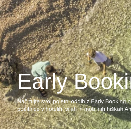
Early Book
Načrtujte svoj poletni oddih z Early Booking
počitnice v hotelih, vilah in mobilnih hiškah A