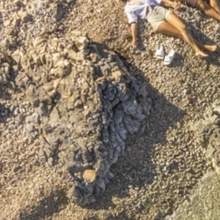
Ami Loyalty program
Blogovi