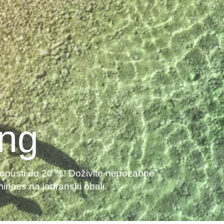
ing
 popusti do 20 %! Doživite nepozabne
miness na jadranski obali.